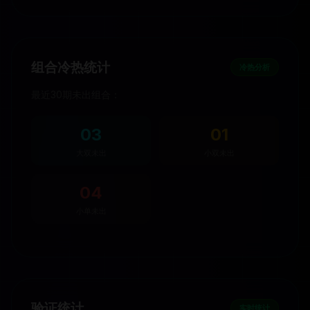
组合冷热统计
冷热分析
最近30期未出组合：
03
01
大双未出
小双未出
04
小单未出
验证统计
实时统计