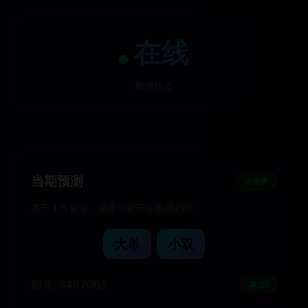
在线
数据状态
当期预测
AI推荐
基于 1 号算法，深度分析历史数据趋势
大单
小双
期号: 3467003
算法1