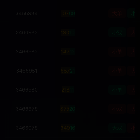
3466984
1
0
7
08
大单
小
3466983
1
9
0
10
小双
大
3466982
1
4
7
12
小单
大
3466981
6
8
7
21
小单
大
3466980
2
1
8
11
小单
大
3466979
8
7
5
20
小双
大
3466978
3
4
9
16
大双
小