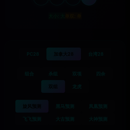
大小: 大
单双: 单
PC28
加拿大28
台湾28
组合
杀组
双项
四余
双组
龙虎
旋风预测
黑马预测
凤凰预测
飞飞预测
大古预测
大神预测