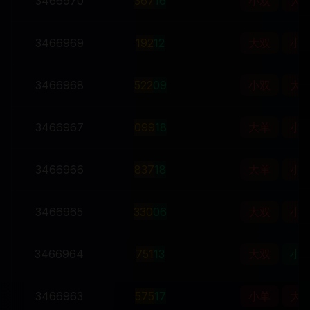
3466970
3
6
7
16
小双
大
3466969
1
9
2
12
大双
小
3466968
5
2
2
09
小双
大
3466967
0
9
9
18
大单
小
3466966
8
3
7
18
大单
小
3466965
3
3
0
06
大双
小
3466964
7
5
1
13
大双
小
3466963
5
7
5
17
小单
大