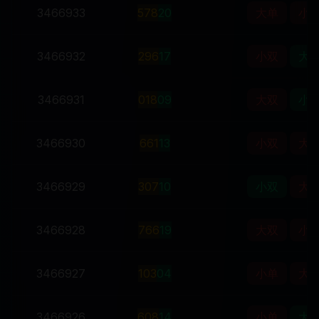
3466933
5
7
8
20
大单
小
3466932
2
9
6
17
小双
大
3466931
0
1
8
09
大双
小
3466930
6
6
1
13
小双
大
3466929
3
0
7
10
小双
大
3466928
7
6
6
19
大双
小
3466927
1
0
3
04
小单
大
3466926
6
0
8
14
小单
大