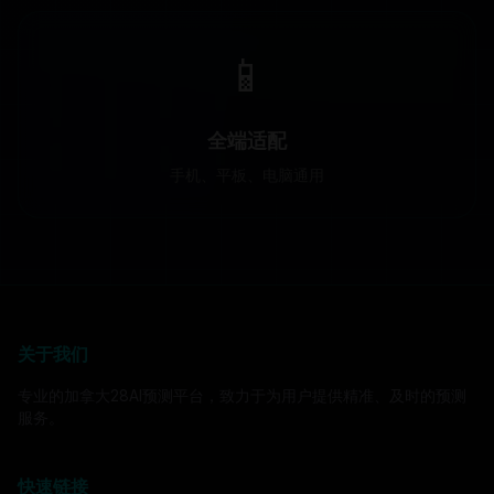
📱
全端适配
手机、平板、电脑通用
关于我们
专业的加拿大28AI预测平台，致力于为用户提供精准、及时的预测
服务。
快速链接