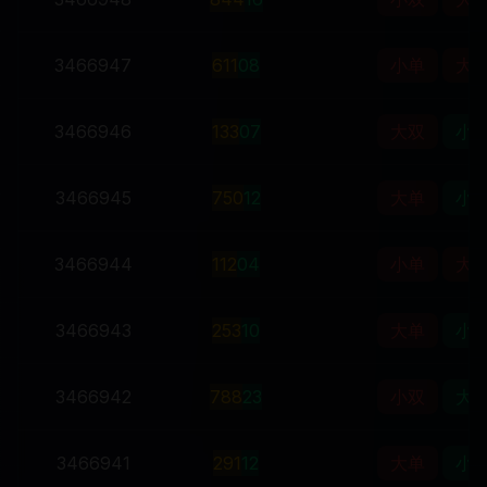
3466947
6
1
1
08
小单
大
3466946
1
3
3
07
大双
小
3466945
7
5
0
12
大单
小
3466944
1
1
2
04
小单
大
3466943
2
5
3
10
大单
小
3466942
7
8
8
23
小双
大
3466941
2
9
1
12
大单
小